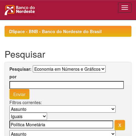
Skip
navigation
DSpace - BNB - Banco do Nordeste do Brasil
Pesquisar
Pesquisar:
por
Filtros correntes: