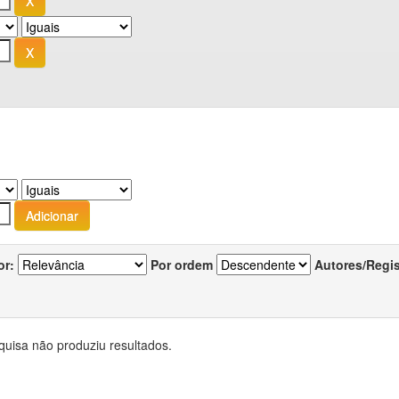
or:
Por ordem
Autores/Regi
quisa não produziu resultados.