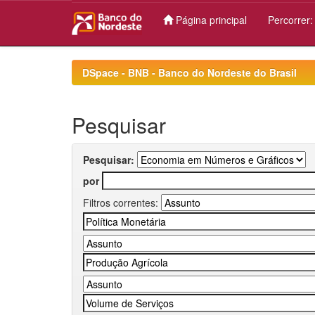
Página principal
Percorrer
Skip
navigation
DSpace - BNB - Banco do Nordeste do Brasil
Pesquisar
Pesquisar:
por
Filtros correntes: