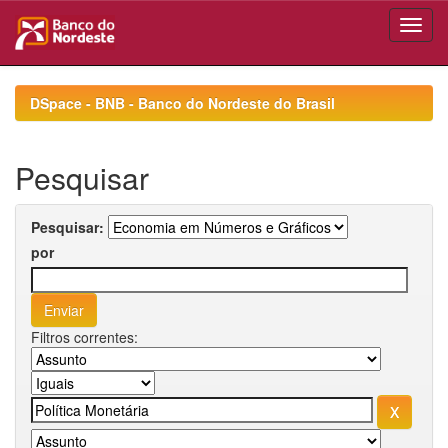
Skip
navigation
DSpace - BNB - Banco do Nordeste do Brasil
Pesquisar
Pesquisar:
por
Filtros correntes: