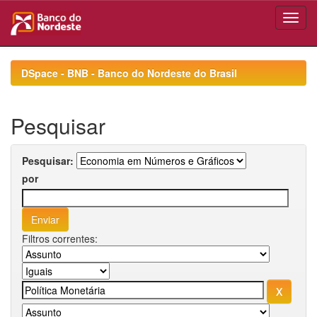
Skip
navigation
DSpace - BNB - Banco do Nordeste do Brasil
Pesquisar
Pesquisar:
por
Filtros correntes: