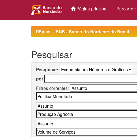
Página principal
Percorrer
Skip
navigation
DSpace - BNB - Banco do Nordeste do Brasil
Pesquisar
Pesquisar:
por
Filtros correntes: