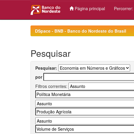
Página principal
Percorrer
Skip
navigation
DSpace - BNB - Banco do Nordeste do Brasil
Pesquisar
Pesquisar:
por
Filtros correntes: