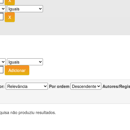
or:
Por ordem
Autores/Regi
quisa não produziu resultados.