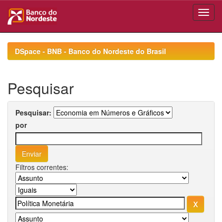
Skip
navigation
DSpace - BNB - Banco do Nordeste do Brasil
Pesquisar
Pesquisar:
por
Filtros correntes: