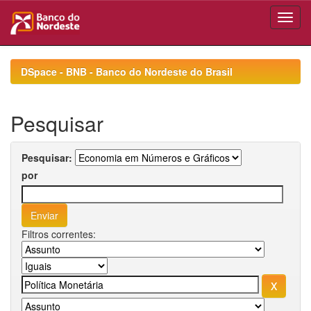
Skip
navigation
DSpace - BNB - Banco do Nordeste do Brasil
Pesquisar
Pesquisar:
por
Filtros correntes: