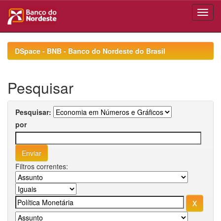
Skip
navigation
DSpace - BNB - Banco do Nordeste do Brasil
Pesquisar
Pesquisar:
por
Filtros correntes: