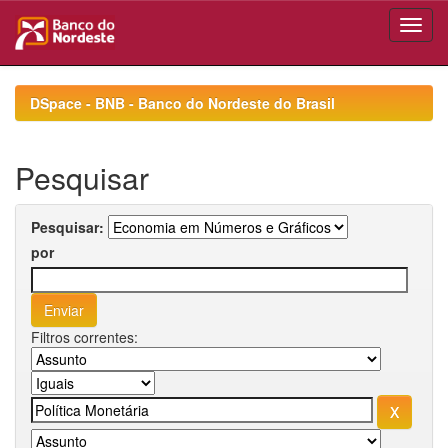
Skip
navigation
DSpace - BNB - Banco do Nordeste do Brasil
Pesquisar
Pesquisar:
por
Filtros correntes: