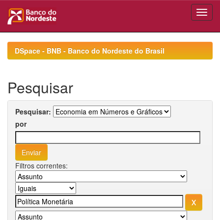
Skip
navigation
DSpace - BNB - Banco do Nordeste do Brasil
Pesquisar
Pesquisar:
por
Filtros correntes: