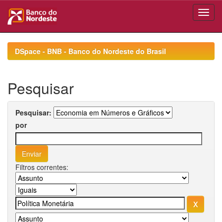
Skip
navigation
DSpace - BNB - Banco do Nordeste do Brasil
Pesquisar
Pesquisar:
por
Filtros correntes: