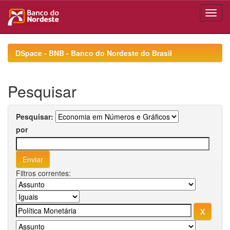
Skip
navigation
DSpace - BNB - Banco do Nordeste do Brasil
Pesquisar
Pesquisar:
por
Filtros correntes: