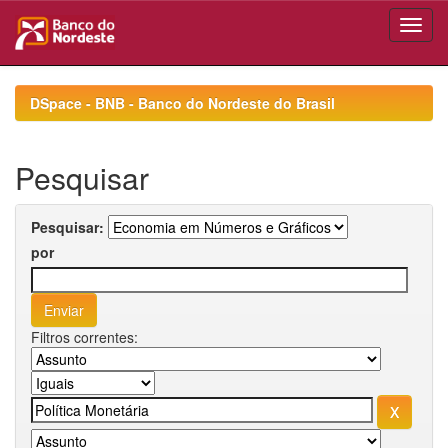
Skip
navigation
DSpace - BNB - Banco do Nordeste do Brasil
Pesquisar
Pesquisar:
por
Filtros correntes: