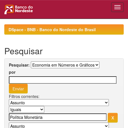
Skip
navigation
DSpace - BNB - Banco do Nordeste do Brasil
Pesquisar
Pesquisar:
por
Filtros correntes: