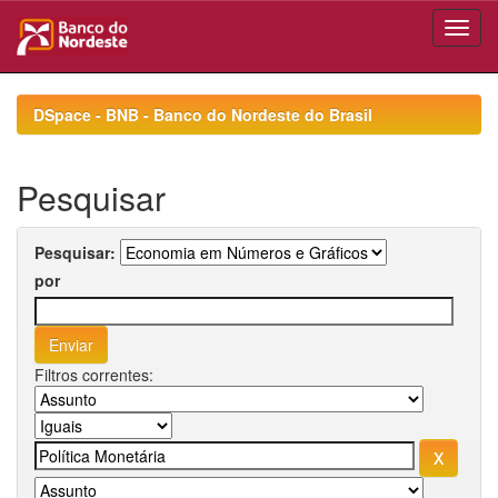
Skip
navigation
DSpace - BNB - Banco do Nordeste do Brasil
Pesquisar
Pesquisar:
por
Filtros correntes: