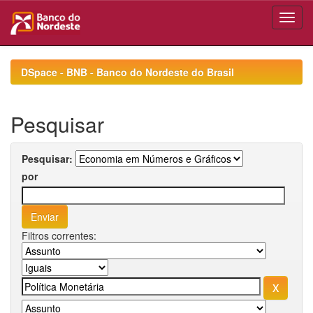
Skip
navigation
DSpace - BNB - Banco do Nordeste do Brasil
Pesquisar
Pesquisar:
por
Filtros correntes: