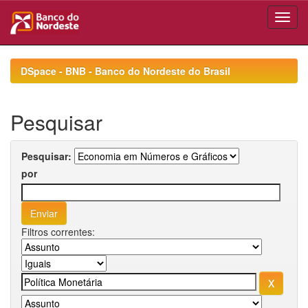
Skip
navigation
DSpace - BNB - Banco do Nordeste do Brasil
Pesquisar
Pesquisar:
por
Filtros correntes: