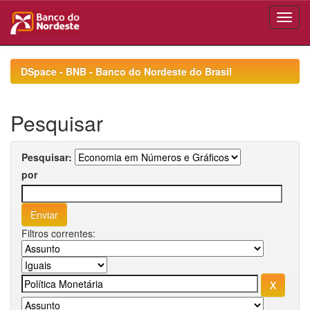
Skip
navigation
DSpace - BNB - Banco do Nordeste do Brasil
Pesquisar
Pesquisar:
por
Filtros correntes: