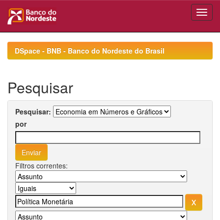
Skip
navigation
DSpace - BNB - Banco do Nordeste do Brasil
Pesquisar
Pesquisar:
por
Filtros correntes: