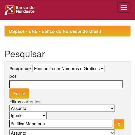
Skip
navigation
DSpace - BNB - Banco do Nordeste do Brasil
Pesquisar
Pesquisar:
por
Filtros correntes: