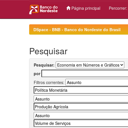
Página principal
Percorrer
Skip
navigation
DSpace - BNB - Banco do Nordeste do Brasil
Pesquisar
Pesquisar:
por
Filtros correntes: