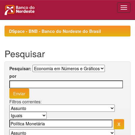
Skip
navigation
DSpace - BNB - Banco do Nordeste do Brasil
Pesquisar
Pesquisar:
por
Filtros correntes: