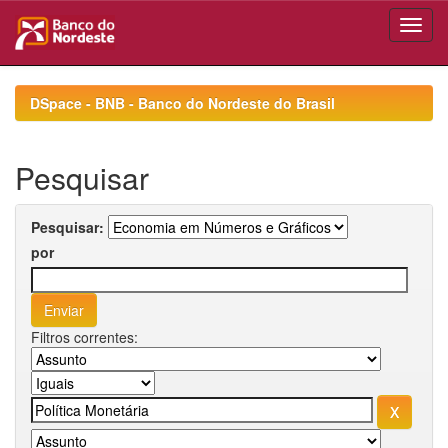
Skip
navigation
DSpace - BNB - Banco do Nordeste do Brasil
Pesquisar
Pesquisar:
por
Filtros correntes: