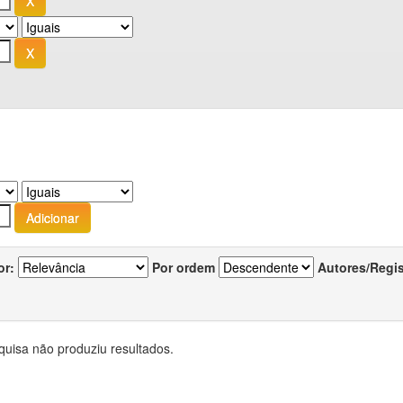
or:
Por ordem
Autores/Regi
quisa não produziu resultados.