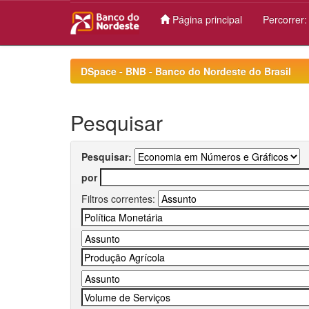
Página principal
Percorrer
Skip
navigation
DSpace - BNB - Banco do Nordeste do Brasil
Pesquisar
Pesquisar:
por
Filtros correntes: