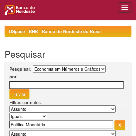
Skip
navigation
DSpace - BNB - Banco do Nordeste do Brasil
Pesquisar
Pesquisar:
por
Filtros correntes: