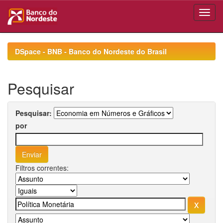
Skip
navigation
DSpace - BNB - Banco do Nordeste do Brasil
Pesquisar
Pesquisar:
por
Filtros correntes: