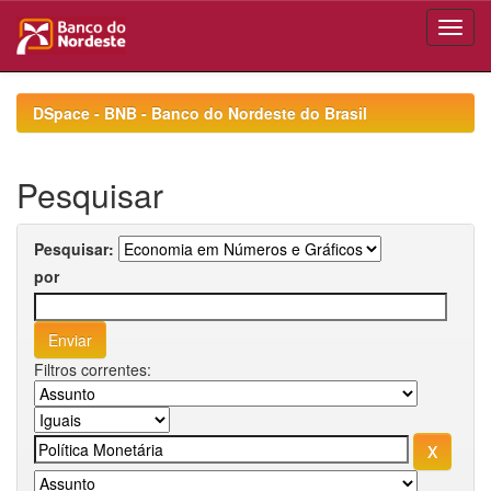
Skip
navigation
DSpace - BNB - Banco do Nordeste do Brasil
Pesquisar
Pesquisar:
por
Filtros correntes: