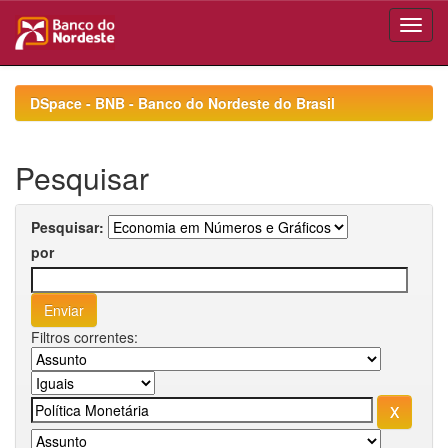
Skip
navigation
DSpace - BNB - Banco do Nordeste do Brasil
Pesquisar
Pesquisar:
por
Filtros correntes: