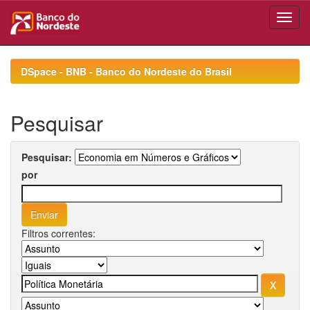
Skip
navigation
DSpace - BNB - Banco do Nordeste do Brasil
Pesquisar
Pesquisar:
por
Filtros correntes: