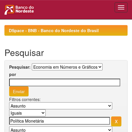
Skip
navigation
DSpace - BNB - Banco do Nordeste do Brasil
Pesquisar
Pesquisar:
por
Filtros correntes: