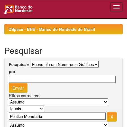
Skip
navigation
DSpace - BNB - Banco do Nordeste do Brasil
Pesquisar
Pesquisar:
por
Filtros correntes: