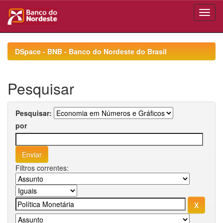
Skip
navigation
DSpace - BNB - Banco do Nordeste do Brasil
Pesquisar
Pesquisar:
por
Filtros correntes: