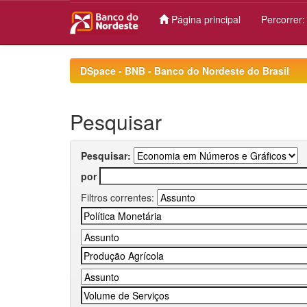
Página principal
Percorrer
Skip
navigation
DSpace - BNB - Banco do Nordeste do Brasil
Pesquisar
Pesquisar:
por
Filtros correntes: