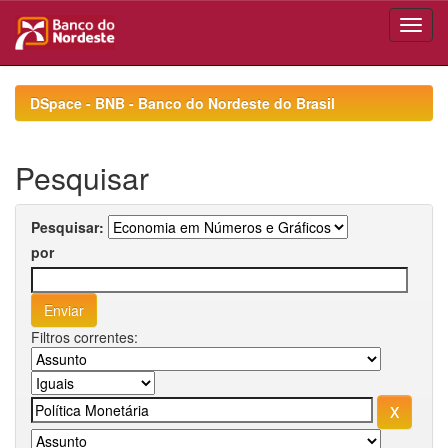
Skip
navigation
DSpace - BNB - Banco do Nordeste do Brasil
Pesquisar
Pesquisar:
por
Filtros correntes: