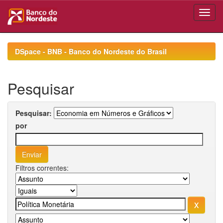
Skip
navigation
DSpace - BNB - Banco do Nordeste do Brasil
Pesquisar
Pesquisar:
por
Filtros correntes: