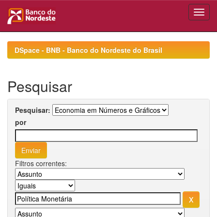
Skip
navigation
DSpace - BNB - Banco do Nordeste do Brasil
Pesquisar
Pesquisar:
por
Filtros correntes: