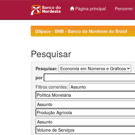
Página principal
Percorrer
Skip
navigation
DSpace - BNB - Banco do Nordeste do Brasil
Pesquisar
Pesquisar:
por
Filtros correntes: