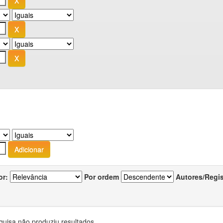
or:
Por ordem
Autores/Regi
quisa não produziu resultados.