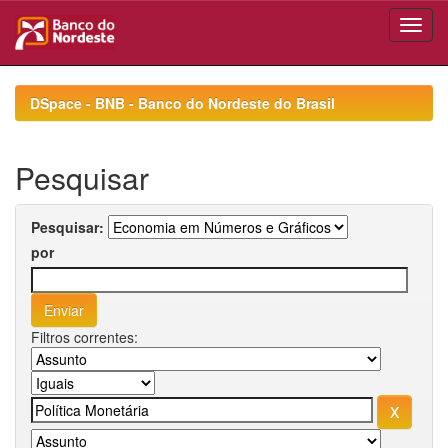
Skip
navigation
DSpace - BNB - Banco do Nordeste do Brasil
Pesquisar
Pesquisar:
por
Filtros correntes: