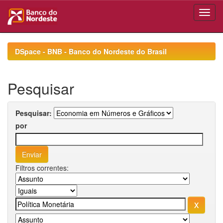
Skip
navigation
DSpace - BNB - Banco do Nordeste do Brasil
Pesquisar
Pesquisar:
por
Filtros correntes: