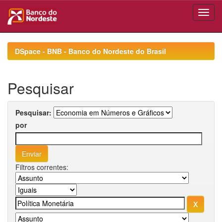
Skip
navigation
DSpace - BNB - Banco do Nordeste do Brasil
Pesquisar
Pesquisar:
por
Filtros correntes: