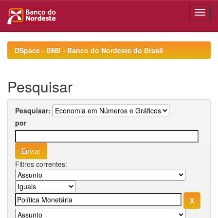
Skip
navigation
DSpace - BNB - Banco do Nordeste do Brasil
Pesquisar
Pesquisar:
por
Filtros correntes: