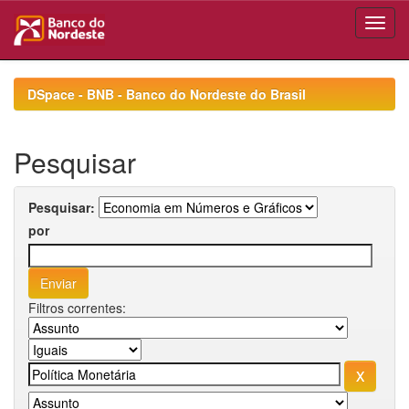
Skip
navigation
DSpace - BNB - Banco do Nordeste do Brasil
Pesquisar
Pesquisar:
por
Filtros correntes: