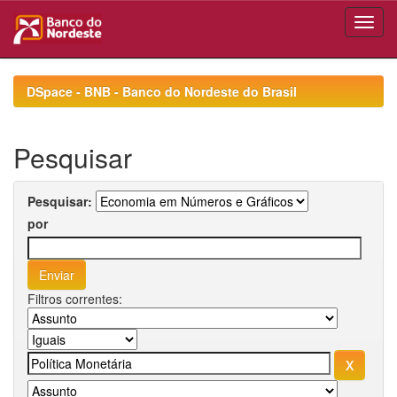
Skip
navigation
DSpace - BNB - Banco do Nordeste do Brasil
Pesquisar
Pesquisar:
por
Filtros correntes: