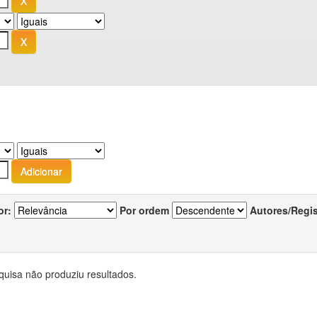
or:
Por ordem
Autores/Regi
quisa não produziu resultados.