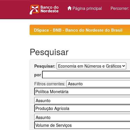
Página principal
Percorrer
Skip
navigation
DSpace - BNB - Banco do Nordeste do Brasil
Pesquisar
Pesquisar:
por
Filtros correntes: