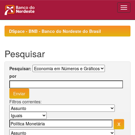
Skip
navigation
DSpace - BNB - Banco do Nordeste do Brasil
Pesquisar
Pesquisar:
por
Filtros correntes: