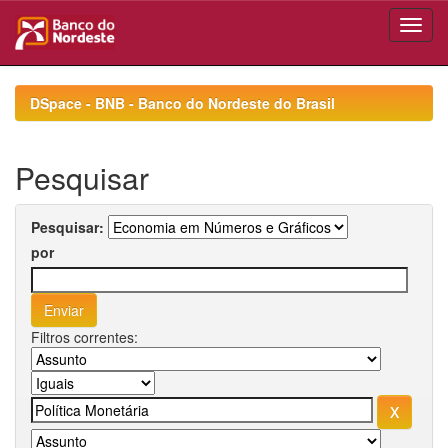
Skip
navigation
DSpace - BNB - Banco do Nordeste do Brasil
Pesquisar
Pesquisar:
por
Filtros correntes: