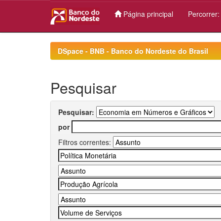
Página principal
Percorrer
Skip
navigation
DSpace - BNB - Banco do Nordeste do Brasil
Pesquisar
Pesquisar:
por
Filtros correntes: