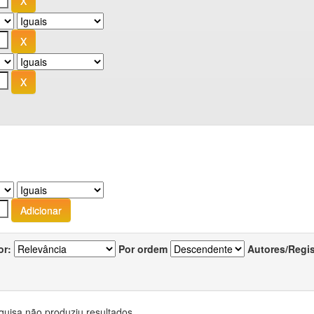
or:
Por ordem
Autores/Regi
quisa não produziu resultados.