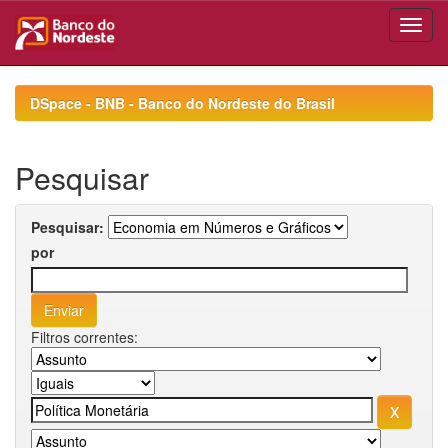
Skip
navigation
DSpace - BNB - Banco do Nordeste do Brasil
Pesquisar
Pesquisar:
por
Filtros correntes: