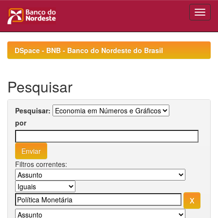
Skip
navigation
DSpace - BNB - Banco do Nordeste do Brasil
Pesquisar
Pesquisar:
por
Filtros correntes: